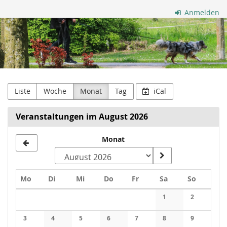
Zum
Anmelden
Haupt-
Suchhunde
Inhalt
springen
OWL
Liste
Woche
Monat
Tag
iCal
Veranstaltungen im August 2026
Monat
Montag
Dienstag
Mittwoch
Donnerstag
Freitag
Samstag
Sonntag
Mo
Di
Mi
Do
Fr
Sa
So
Kalender
1
2
Keine Veranstaltung
Keine Veran
3
4
5
6
7
8
9